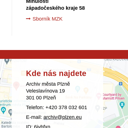
Minulostí
západočeského kraje 58
Sborník MZK
Kde nás najdete
Archiv města Plzně
Veleslavínova 19
301 00 Plzeň
Telefon: +420 378 032 601
E-mail:
archiv@plzen.eu
ID: 6iybfxn