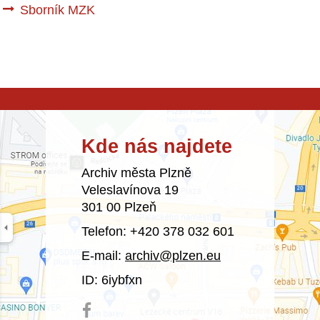
Sborník MZK
Kde nás najdete
Archiv města Plzně
Veleslavínova 19
301 00 Plzeň
Telefon: +420 378 032 601
E-mail:
archiv@plzen.eu
ID: 6iybfxn