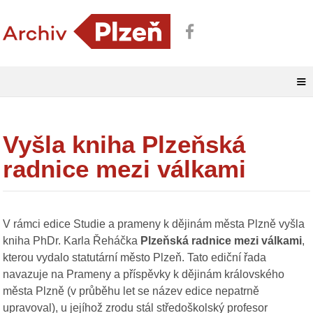
≡
Vyšla kniha Plzeňská
radnice mezi válkami
V rámci edice Studie a prameny k dějinám města Plzně vyšla
kniha PhDr. Karla Řeháčka
Plzeňská radnice mezi válkami
,
kterou vydalo statutární město Plzeň. Tato ediční řada
navazuje na Prameny a příspěvky k dějinám královského
města Plzně (v průběhu let se název edice nepatrně
upravoval), u jejíhož zrodu stál středoškolský profesor