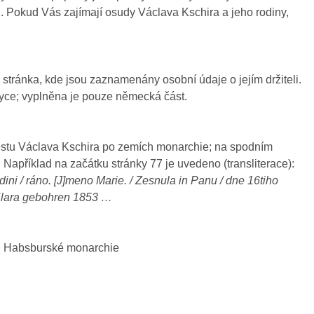
. Pokud Vás zajímají osudy Václava Kschira a jeho rodiny,
a stránka, kde jsou zaznamenány osobní údaje o jejím držiteli.
yce; vyplněna je pouze německá část.
estu Václava Kschira po zemích monarchie; na spodním
 Například na začátku stránky 77 je uvedeno (transliterace):
dini / ráno. [J]meno Marie. / Zesnula in Panu / dne 16tiho
 Klara gebohren 1853 …
ch Habsburské monarchie