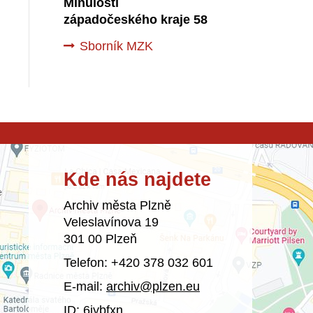
Minulostí
západočeského kraje 58
Sborník MZK
Kde nás najdete
Archiv města Plzně
Veleslavínova 19
301 00 Plzeň
Telefon: +420 378 032 601
E-mail:
archiv@plzen.eu
ID: 6iybfxn