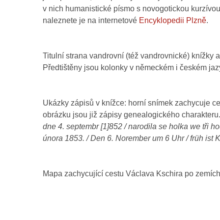
v nich humanistické písmo s novogotickou kurzívou
naleznete je na internetové
Encyklopedii Plzně
.
Titulní strana vandrovní (též vandrovnické) knížky 
Předtištěny jsou kolonky v německém i českém jaz
Ukázky zápisů v knížce: horní snímek zachycuje c
obrázku jsou již zápisy genealogického charakteru.
dne 4. septembr [1]852 / narodila se holka we tři ho
února 1853. / Den 6. Norember um 6 Uhr / früh ist
Mapa zachycující cestu Václava Kschira po zemí