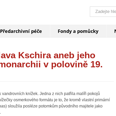
Předarchivní péče
Fondy a pomůcky
lava Kschira aneb jeho
monarchii v polovině 19.
vandrovních knížek. Jedna z nich patřila malíři pokojů
ížečky osmerkového formátu je to, že kromě vlastní primární
í pas) sloužila posléze potomkům původního majitele jako
.