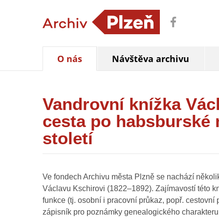
O nás
Návštěva archivu
Vandrovní knížka Vác
cesta po habsburské 
století
Ve fondech Archivu města Plzně se nachází několik 
Václavu Kschirovi (1822–1892). Zajímavostí této kn
funkce (tj. osobní i pracovní průkaz, popř. cestovn
zápisník pro poznámky genealogického charakteru