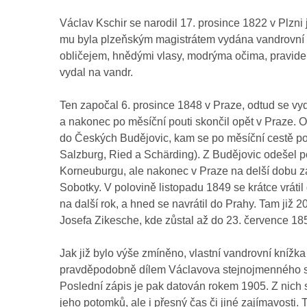
Václav Kschir se narodil 17. prosince 1822 v Plzni
mu byla plzeňským magistrátem vydána vandrovní k
obličejem, hnědými vlasy, modrýma očima, pravide
vydal na vandr.
Ten započal 6. prosince 1848 v Praze, odtud se v
a nakonec po měsíční pouti skončil opět v Praze. O
do Českých Budějovic, kam se po měsíční cestě po 
Salzburg, Ried a Schärding). Z Budějovic odešel p
Korneuburgu, ale nakonec v Praze na delší dobu za
Sobotky. V polovině listopadu 1849 se krátce vráti
na další rok, a hned se navrátil do Prahy. Tam již 
Josefa Zikesche, kde zůstal až do 23. července 18
Jak již bylo výše zmíněno, vlastní vandrovní knížk
pravděpodobně dílem Václavova stejnojmenného syna
Poslední zápis je pak datován rokem 1905. Z nich
jeho potomků, ale i přesný čas či jiné zajímavosti.