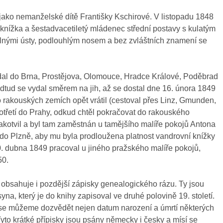
 jako nemanželské dítě Františky Kschirové. V listopadu 1848
nížka a šestadvacetiletý mládenec střední postavy s kulatým
lnými ústy, podlouhlým nosem a bez zvláštních znamení se
ydal do Brna, Prostějova, Olomouce, Hradce Králové, Poděbrad
dtud se vydal směrem na jih, až se dostal dne 16. února 1849
rakouských zemích opět vrátil (cestoval přes Linz, Gmunden,
otřetí do Prahy, odkud chtěl pokračovat do rakouského
kotvil a byl tam zaměstnán u tamějšího malíře pokojů Antona
l do Plzně, aby mu byla prodloužena platnost vandrovní knížky
20. dubna 1849 pracoval u jiného pražského malíře pokojů,
50.
a obsahuje i pozdější zápisky genealogického rázu. Ty jsou
, který je do knihy zapisoval ve druhé polovině 19. století.
 se můžeme dozvědět nejen datum narození a úmrtí některých
 Tyto krátké přípisky jsou psány německy i česky a mísí se