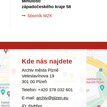
Minulostí
západočeského kraje 58
Sborník MZK
Kde nás najdete
Archiv města Plzně
Veleslavínova 19
301 00 Plzeň
Telefon: +420 378 032 601
E-mail:
archiv@plzen.eu
ID: 6iybfxn