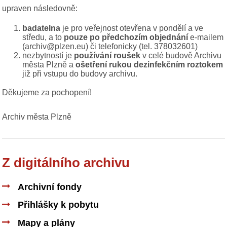
upraven následovně:
badatelna
je pro veřejnost otevřena v pondělí a ve
středu, a to
pouze po předchozím objednání
e-mailem
(archiv@plzen.eu) či telefonicky (tel. 378032601)
nezbytností je
používání roušek
v celé budově Archivu
města Plzně a
ošetření rukou dezinfekčním roztokem
již při vstupu do budovy archivu.
Děkujeme za pochopení!
Archiv města Plzně
Z digitálního archivu
Archivní fondy
Přihlášky k pobytu
Mapy a plány