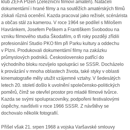
klub ŽEFA Plzeň (Železniční filmoví amatéři). Natáčeli
dokumentární i hrané filmy a na soutěžích amatérských filmů
získali různá ocenění. Kazda pracoval jako režisér, scénárista
a občas stál za kamerou. V roce 1964 se podílel s Milošem
Havránkem, Josefem Peškem a Františkem Svobodou na
vzniku filmového studia Škodafilm, o tři roky později zřídili
profesionální Studio PKO film při Parku kultury a oddechu
v Plzni. Produkovali dokumentární filmy na zakázku
průmyslových podniků. Československo patřící do
východního bloku rozvíjelo spolupráci se SSSR. Docházelo
k provázání v mnoha oblastech života, také styky v oblasti
kinematografie měly utužit vzájemné vztahy. V šedesátých
letech 20. století došlo k uvolnění společensko-politických
poměrů, čímž se otevřel prostor pro mladé filmové tvůrce.
Kazda se svými spolupracovníky, podpořeni festivalovými
úspěchy, navštívili v roce 1966 SSSR. Z návštěvy se
dochovalo několik fotografií.
Přišel však 21. srpen 1968 a vojska Varšavské smlouvy