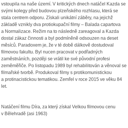
vstoupila na naše území. V kritických dnech natáčel Kazda se
svými kolegy před budovou plzeňského rozhlasu, která se
stala centrem odporu. Získali unikátní záběry, na jejichž
základě vznikly dva protiokupační filmy – Balada capartova
a Normalizace. Režim na to následně zareagoval a Kazda
dostal zákaz činnosti a byl podmíněně odsouzen na deset
měsíců. Paradoxem je, že v té době dálkově dostudoval
filmovou fakultu. Byl nucen pracovat v podřadných
zaměstnáních, později se vrátil ke své původní profesi
zeměměřiče. Po listopadu 1989 byl rehabilitován a věnoval se
filmařské tvorbě. Produkoval filmy s protikomunistickou
a protinacistickou tematikou. Zemřel v roce 2015 ve věku 84
let.
Natáčení filmu Díra, za který získal Velkou filmovou cenu
v Bělehradě (asi 1963)