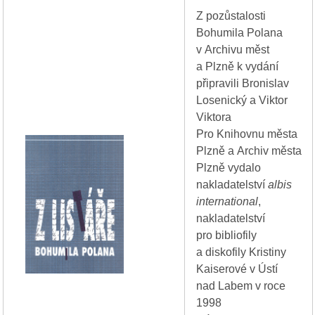
Z pozůstalosti
Bohumila Polana
v Archivu měst
a Plzně k vydání
připravili Bronislav
Losenický a Viktor
Viktora
Pro Knihovnu města
Plzně a Archiv města
Plzně vydalo
nakladatelství
albis
international
,
nakladatelství
pro bibliofily
a diskofily Kristiny
Kaiserové v Ústí
nad Labem v roce
1998