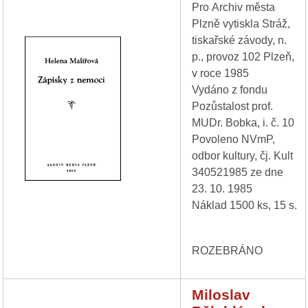
Pro Archiv města
Plzně vytiskla Stráž,
tiskařské závody, n.
p., provoz 102 Plzeň,
v roce 1985
Vydáno z fondu
Pozůstalost prof.
MUDr. Bobka, i. č. 10
Povoleno NVmP,
odbor kultury, čj. Kult
340521985 ze dne
23. 10. 1985
Náklad 1500 ks, 15 s.
ROZEBRÁNO
Miloslav