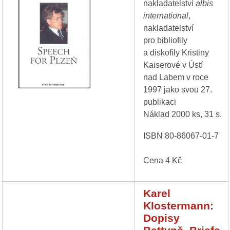
nakladatelství
albis
international
,
nakladatelství
pro bibliofily
a diskofily Kristiny
Kaiserové v Ústí
nad Labem v roce
1997 jako svou 27.
publikaci
Náklad 2000 ks, 31 s.
ISBN 80-86067-01-7
Cena 4 Kč
Karel
Klostermann:
Dopisy