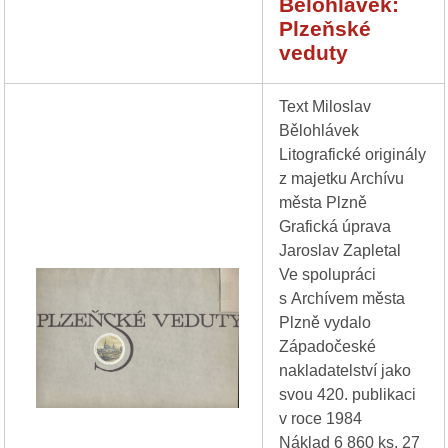
Bělohlávek:
Plzeňské
veduty
Text Miloslav
Bělohlávek
Litografické originály
z majetku Archívu
města Plzně
Grafická úprava
Jaroslav Zapletal
Ve spolupráci
s Archívem města
Plzně vydalo
Západočeské
nakladatelství jako
svou 420. publikaci
v roce 1984
Náklad 6 860 ks, 27