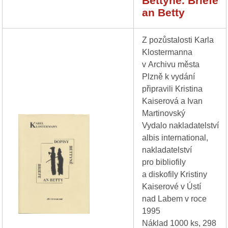
Bettyně. Briefe
an Betty
Z pozůstalosti Karla
Klostermanna
v Archivu města
Plzně k vydání
připravili Kristina
Kaiserová a Ivan
Martinovský
Vydalo nakladatelství
albis international,
nakladatelství
pro bibliofily
a diskofily Kristiny
Kaiserové v Ústí
nad Labem v roce
1995
Náklad 1000 ks, 298