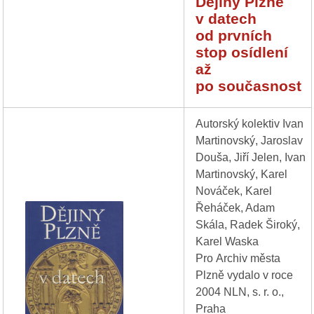
Dějiny Plzně
v datech
od prvních
stop osídlení
až
po současnost
Autorský kolektiv Ivan
Martinovský, Jaroslav
Douša, Jiří Jelen, Ivan
Martinovský, Karel
Nováček, Karel
Řeháček, Adam
Skála, Radek Široký,
Karel Waska
Pro Archiv města
Plzně vydalo v roce
2004 NLN, s. r. o.,
Praha