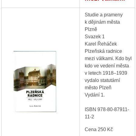
Studie a prameny
k dějinám města
Plzně
Svazek 1
Karel Řeháček
Plzeňská radnice
mezi válkami. Kdo byl
kdo ve vedení města
v letech 1918–1939
vydalo statutární
město Plzeň
Vydání 1.
ISBN 978-80-87911-
11-2
Cena 250 Kč