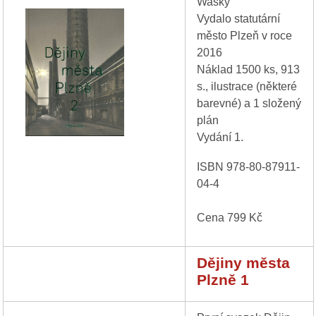
Wasky
Vydalo statutární
město Plzeň v roce
2016
Náklad 1500 ks, 913
s., ilustrace (některé
barevné) a 1 složený
plán
Vydání 1.
ISBN 978-80-87911-
04-4
Cena 799 Kč
Dějiny města
Plzně 1