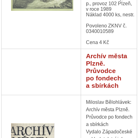
p., provoz 102 Plzeň,
v roce 1989
Náklad 4000 ks, nestr.
Povoleno ZKNV č.
0340010589
Cena 4 Kč
Archív města
Plzně.
Průvodce
po fondech
a sbírkách
Miloslav Bělohlávek:
Archív města Plzně.
Průvodce po fondech
a sbírkách
Vydalo Západočeské