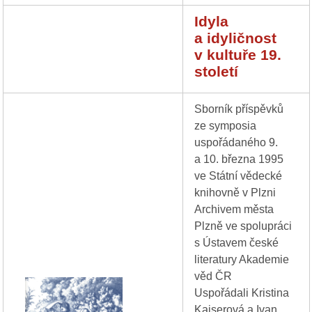
Idyla
a idyličnost
v kultuře 19.
století
Sborník příspěvků
ze symposia
uspořádaného 9.
a 10. března 1995
ve Státní vědecké
knihovně v Plzni
Archivem města
Plzně ve spolupráci
s Ústavem české
literatury Akademie
věd ČR
Uspořádali Kristina
Kaiserová a Ivan