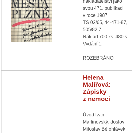
nakladatelství jako
svou 471. publikaci
v roce 1987
TS 02/65, 44-471-87,
505/82.7
Náklad 700 ks, 480 s.
Vydání 1.
ROZEBRÁNO
Helena
Malířová:
Zápisky
z nemoci
Úvod Ivan
Martinovský, doslov
Miloslav Bělohlávek