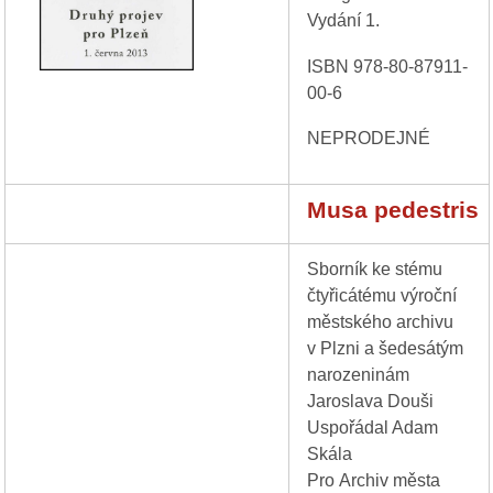
Vydání 1.
ISBN 978-80-87911-
00-6
NEPRODEJNÉ
Musa pedestris
Sborník ke stému
čtyřicátému výroční
městského archivu
v Plzni a šedesátým
narozeninám
Jaroslava Douši
Uspořádal Adam
Skála
Pro Archiv města