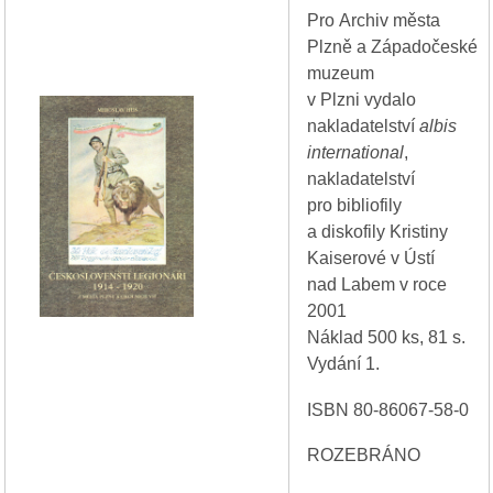
Pro Archiv města
Plzně a Západočeské
muzeum
v Plzni vydalo
nakladatelství
albis
international
,
nakladatelství
pro bibliofily
a diskofily Kristiny
Kaiserové v Ústí
nad Labem v roce
2001
Náklad 500 ks, 81 s.
Vydání 1.
ISBN 80-86067-58-0
ROZEBRÁNO