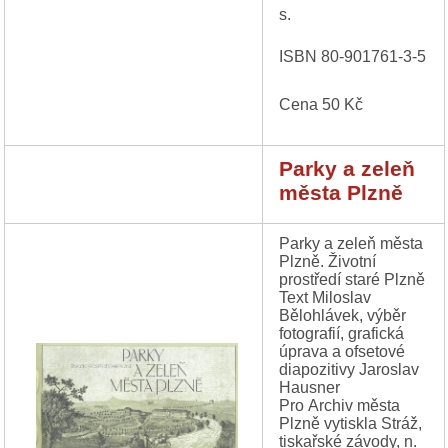
s.
ISBN 80-901761-3-5
Cena 50 Kč
Parky a zeleň
města Plzně
Parky a zeleň města
Plzně. Životní
prostředí staré Plzně
Text Miloslav
Bělohlávek, výběr
fotografií, grafická
úprava a ofsetové
diapozitivy Jaroslav
Hausner
Pro Archiv města
Plzně vytiskla Stráž,
tiskařské závody, n.