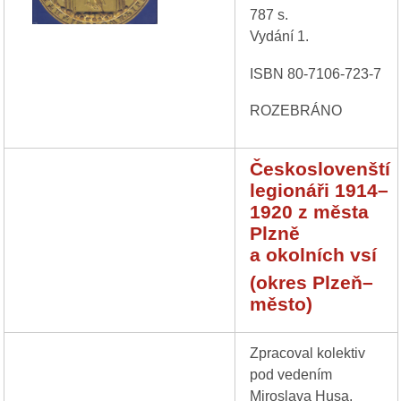
787 s.
Vydání 1.
ISBN 80-7106-723-7
ROZEBRÁNO
Českoslovenští
legionáři 1914–
1920 z města
Plzně
a okolních vsí
(okres Plzeň–
město)
Zpracoval kolektiv
pod vedením
Miroslava Husa.