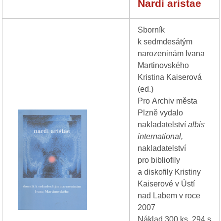
Nardi aristae
Sborník
k sedmdesátým
narozeninám Ivana
Martinovského
Kristina Kaiserová
(ed.)
Pro Archiv města
Plzně vydalo
nakladatelství
albis
international,
nakladatelství
pro bibliofily
a diskofily Kristiny
Kaiserové v Ústí
nad Labem v roce
2007
Náklad 300 ks, 294 s.