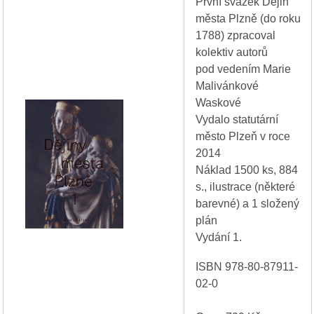
První svazek Dějin
města Plzně (do roku
1788) zpracoval
kolektiv autorů
pod vedením Marie
Malivánkové
Waskové
Vydalo statutární
město Plzeň v roce
2014
Náklad 1500 ks, 884
s., ilustrace (některé
barevné) a 1 složený
plán
Vydání 1.
ISBN 978-80-87911-
02-0