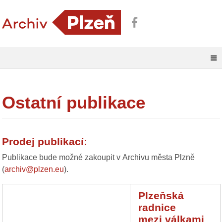
≡
Ostatní publikace
Prodej publikací:
Publikace bude možné zakoupit v Archivu města Plzně
(
archiv@plzen.eu
).
Plzeňská
radnice
mezi válkami