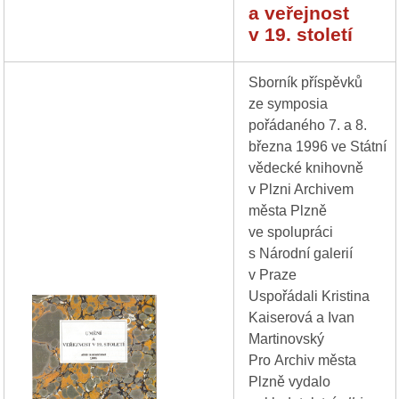
a veřejnost
v 19. století
Sborník příspěvků
ze symposia
pořádaného 7. a 8.
března 1996 ve Státní
vědecké knihovně
v Plzni Archivem
města Plzně
ve spolupráci
s Národní galerií
v Praze
Uspořádali Kristina
Kaiserová a Ivan
Martinovský
Pro Archiv města
Plzně vydalo