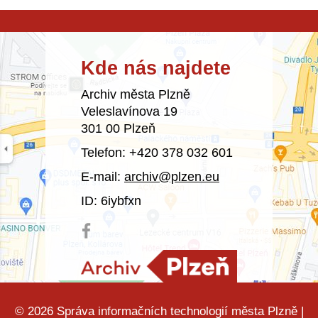
Kde nás najdete
Archiv města Plzně
Veleslavínova 19
301 00 Plzeň
Telefon: +420 378 032 601
E-mail:
archiv@plzen.eu
ID: 6iybfxn
© 2026
Správa informačních technologií města Plzně
|