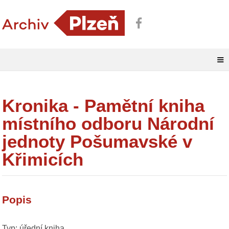
≡
Kronika - Pamětní kniha
místního odboru Národní
jednoty Pošumavské v
Křimicích
Popis
Typ: úřední kniha