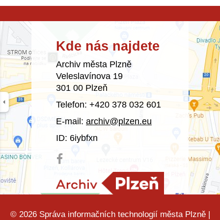
Kde nás najdete
Archiv města Plzně
Veleslavínova 19
301 00 Plzeň
Telefon: +420 378 032 601
E-mail:
archiv@plzen.eu
ID: 6iybfxn
© 2026
Správa informačních technologií města Plzně
|