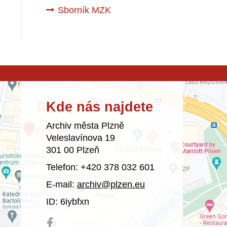
Sborník MZK
Kde nás najdete
Archiv města Plzně
Veleslavínova 19
301 00 Plzeň
Telefon: +420 378 032 601
E-mail:
archiv@plzen.eu
ID: 6iybfxn