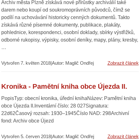
Archiv města Plzně získává nové přírůstky archiválií také
darem nebo koupí od soukromoprávních původců, čímž se
podílí na uchovávání historicky cenných dokumentů. Takto
získává různé písemné dokumenty, publikace, plakáty,
pohlednice, korespondenci, osobní doklady, sbírky výstřižků,
odborné rukopisy, výpisky, osobní deníky, mapy, plány, kresby,
…
Vytvořen 7. květen 2018|Autor: Maglič Ondřej
Zobrazit článek
Kronika - Pamětní kniha obce Újezda II.
PopisTyp: obecní kronika, úřední knihaNázev: Pamětní kniha
obce Újezda II.Inventární číslo: 28 027Signatura:
22d62Časový rozsah: 1930–1945Číslo NAD: 298Archivní
fond: Archiv obce Újezd
Vytvořen 5. červen 2018|Autor: Maglič Ondřej
Zobrazit článek